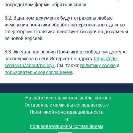
посредством формы обратной связи.
8.2. В данном документе будут отражены любые
изменения политики обработки персональных данных
Оператором. Политика действует бессрочно до замены
ее новой версией.
8.3. Актуальная версия Политики в свободном доступе
расположена в сети Интернет по адресу
https://eds-
service.ru/about/policy/
. См. также
политику cookie
и
пользовательское соглашение
.
На сайте используются файлы cookies
Проект-Сервис Групп
Оставаясь с нами, вы соглашаетесь с
Конфиденциальность
Соглашение
Cookie
Оферта
Политикой конфиденциальности
и
пользовательским соглашением
© 2026 ООО «Проект-Сервис Групп». Все права защищены.